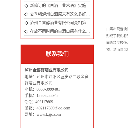
新修订的《白酒工业术语》实施
夏季喝泸州白酒原来有这么多好处！
泸州金窖醇酒业有限公司亮相第104届成都全国春季糖酒会
白酒出现混浊
存放不同时间的白酒口感有什么不一样吗 ？
形成了我们看
而酒精度较低
物。然而当温
联系我们
泸州金窖醇酒业有限公司
地址：泸州市江阳区蓝安路二段金窖
醇酒业有限公司
座机：0830-3999481
手机：13808288943
Q Q：402117609
邮箱：402117609@qq.com
网址：www.lzjjc.com