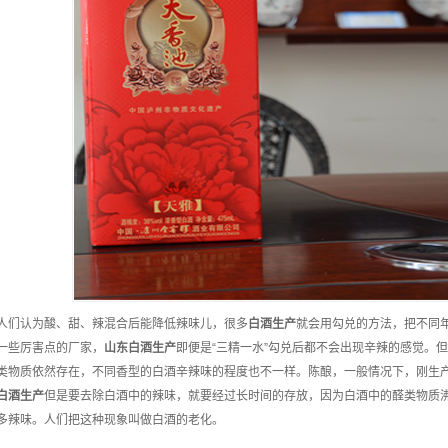
人们认为酸、甜、辣混合后能降低辣味儿，很多
白酒
生产
就会用勾兑的方法，把不同
一些厉害点的厂家，
山东
白酒
生产
即便是“三精一水”勾兑后都不会出现辛辣的感觉。
类物质依然存在，不同香型的白酒辛辣味的程度也不一样。陈酿，一般情况下，刚生
白酒
生产
但是要去除白酒中的辣味，就要经过长时间的存放，因为白酒中的醛类物质
多辣味。人们把这种现象叫做白酒的老化。