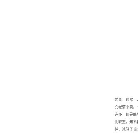
勾兑，通常，
充老酒来卖。
许多，但是醛
比较重。
知名
掉，减轻了很