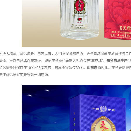
国博大精深、源远流长，自古以来，人们不仅爱喝白酒，更是喜欢储藏美酒留作陈年
价值。虽然白酒冰点非常低，即便在冬季也无需太担心会被“冻成冰”。
知名
白酒
生产
但
的温度最好保持在10℃~25℃左右，最高不宜超过30℃。
山东
白酒
因此，在冬天储藏
要注意远离家中暖气等一切热源。