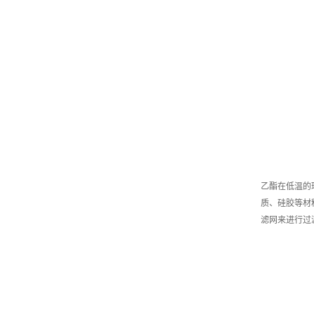
乙酯在低温的
质、硅胶等材
滤网来进行过