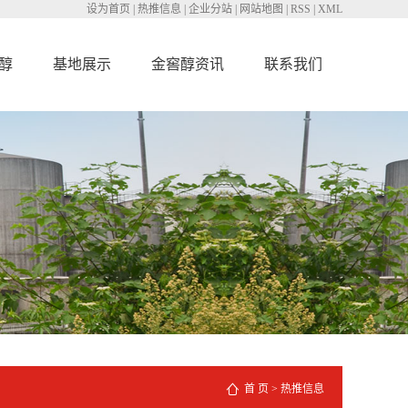
设为首页
|
热推信息
|
企业分站
|
网站地图
|
RSS
|
XML
醇
基地展示
金窖醇资讯
联系我们
首 页
>
热推信息