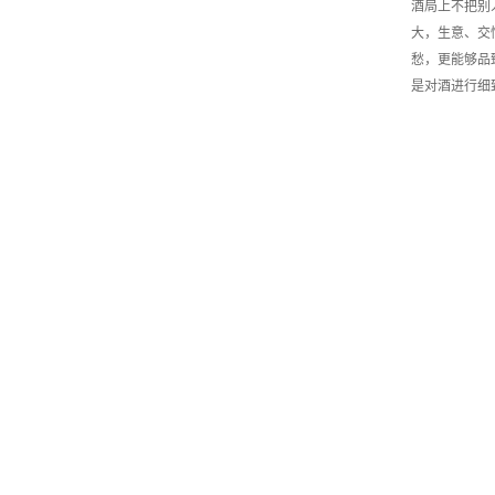
酒局上不把别
大，生意、交
愁，更能够品
是对酒进行细