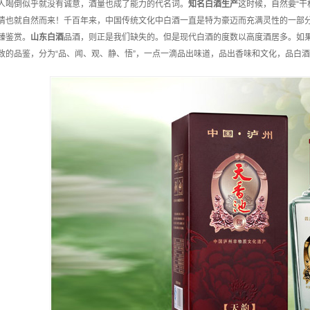
人喝倒似乎就没有诚意，酒量也成了能力的代名词。
知名
白酒
生产
这时候，自然要“干
情也就自然而来！千百年来，中国传统文化中白酒一直是特为豪迈而充满灵性的一部
臻鉴赏。
山东
白酒
品酒，则正是我们缺失的。但是现代白酒的度数以高度酒居多。如
致的品鉴，分为“品、闻、观、静、悟”，一点一滴品出味道，品出香味和文化，品白