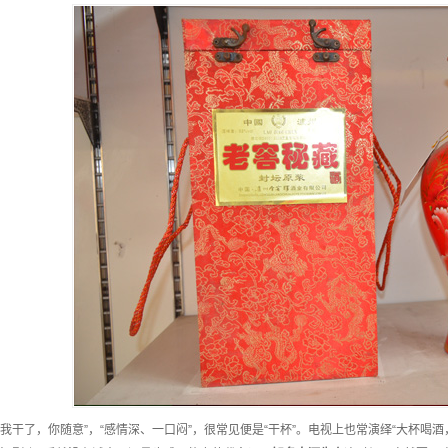
“我干了，你随意”，“感情深、一口闷”，很常见便是“干杯”。电视上也常演绎“大杯