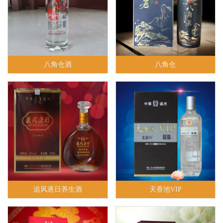
八角仓酒
八角仓
追风逐日养生酒
天香池VIP