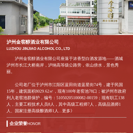
泸州金窖醇酒业有限公司
LUZHOU JINJIAO ALCOHOL CO., LTD
泸州金窖醇酒业有限公司座落于浓香型白酒发源地——酒城
泸州市长江大桥南岸，泸纳高等级公路旁，依山傍水，景色秀
丽。
公司老厂位于泸州市江阳区蓝田街道蓝星街74号，建于民国
15年，建筑面积8029.62㎡，现有100年老窖池78口；被泸州市政府
列入老窖池群保护，编号：51050205100082-00159；现有职工138
人，主要工程技术人员8人，其中高级工程师7人，高级品酒师1
人、国家注册高级酿酒师1人...
更多》
企业荣誉
HONOR