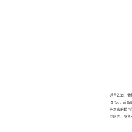
适量饮酒。
攀
酒75g，或高
等器官的损伤
吃腊肉、咸鱼