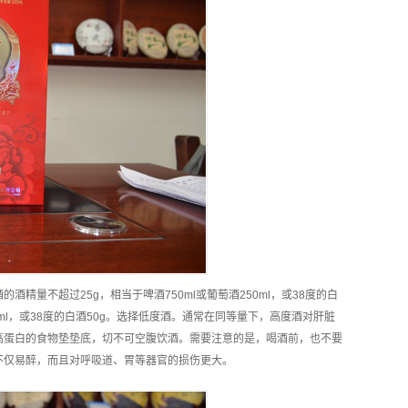
精量不超过25g，相当于啤酒750ml或葡萄酒250ml，或38度的白
50ml，或38度的白酒50g。选择低度酒。通常在同等量下，高度酒对肝脏
高蛋白的食物垫垫底，切不可空腹饮酒。需要注意的是，喝酒前，也不要
不仅易醉，而且对呼吸道、胃等器官的损伤更大。