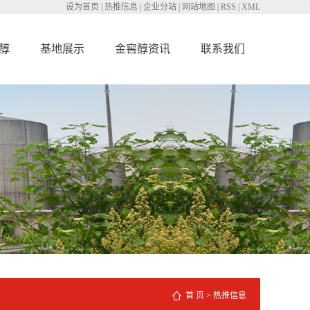
设为首页
|
热推信息
|
企业分站
|
网站地图
|
RSS
|
XML
醇
基地展示
金窖醇资讯
联系我们
首 页
>
热推信息