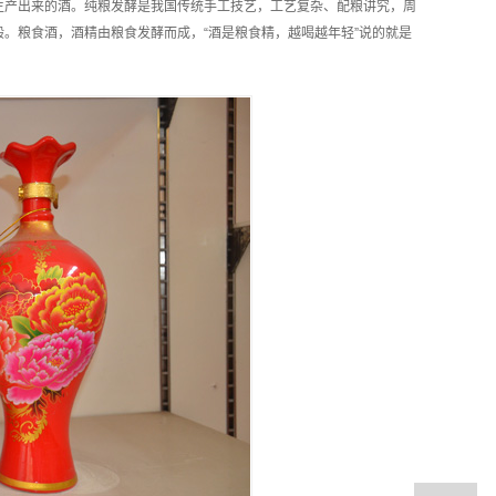
生产出来的酒。纯粮发酵是我国传统手工技艺，工艺复杂、配粮讲究，周
。粮食酒，酒精由粮食发酵而成，“酒是粮食精，越喝越年轻”说的就是