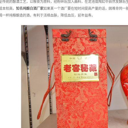
全传统的酿酒工艺，以粮食为原料，经粉碎后加入曲料，在泥池或陶缸中自然发酵后
成本较高，
知名
纯酿白酒
厂家
如果某一个酒厂要在短时间提高产量的话，困难非同一般
喝一杯纯粮酿造的酒，有利于活络血脉，降低血压，延年益寿。