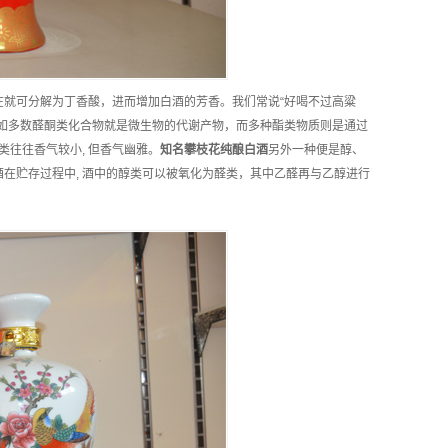
在就可分解为丁香酸，进而增加白酒的芳香。我们常说“好喝不过高粱
如多数醛酮类化合物就是微生物的代谢产物，而多种酯类物质则是通过
类往往香气较小, 但香气幽雅。
知名
攀枝花
纯酿白酒
另外一种便是醇、
在贮存过程中, 酒中的醇类可以被氧化为醛类，其中乙醛再与乙醇进行