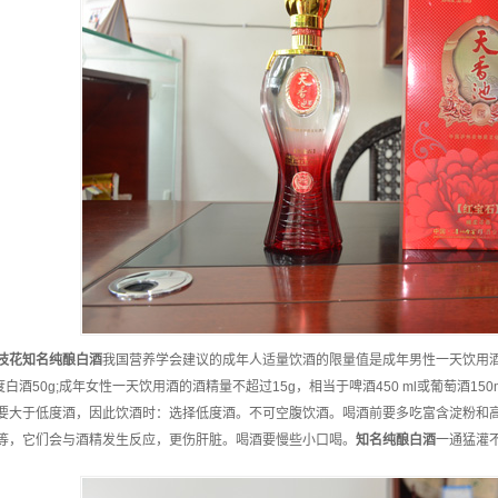
枝花
知名
纯酿白酒
我国营养学会建议的成年人适量饮酒的限量值是成年男性一天饮用酒的酒
度白酒50g;成年女性一天饮用酒的酒精量不超过15g，相当于啤酒450 ml或葡萄酒1
要大于低度酒，因此饮酒时：选择低度酒。不可空腹饮酒。喝酒前要多吃富含淀粉和
等，它们会与酒精发生反应，更伤肝脏。喝酒要慢些小口喝。
知名
纯酿白酒
一通猛灌