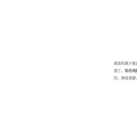
果类和果汁暴
酒了。
知名
纯
剂，再经发酵