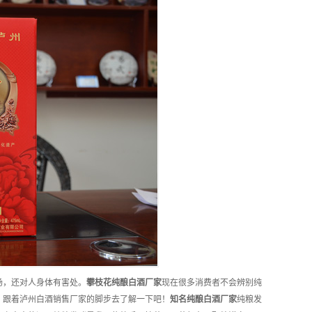
场，还对人身体有害处。
攀枝花
纯酿白酒
厂家
现在很多消费者不会辨别纯
？跟着泸州白酒销售厂家的脚步去了解一下吧！
知名
纯酿白酒
厂家
纯粮发