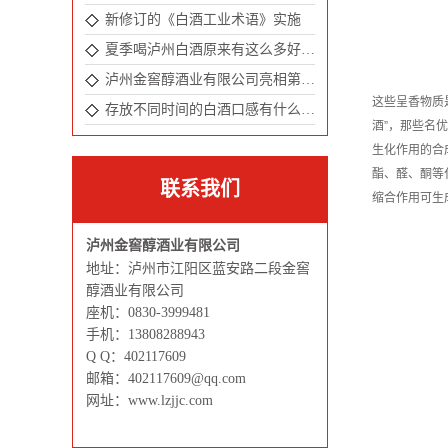
新修订的《白酒工业术语》实施
夏季喝泸州白酒原来有这么多好处！
泸州金窖醇酒业有限公司亮相第104届成都全国春季糖酒会
这些呈香物质
存放不同时间的白酒口感有什么不一样吗 ？
酒”，那些名
生化作用的合
酯、醛、酮等
联系我们
缩合作用可生
泸州金窖醇酒业有限公司
地址：泸州市江阳区蓝安路二段金窖
醇酒业有限公司
座机：0830-3999481
手机：13808288943
Q Q：402117609
邮箱：402117609@qq.com
网址：www.lzjjc.com