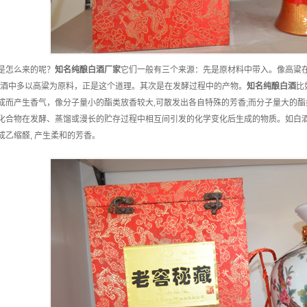
是怎么来的呢？
知名
纯酿白酒
厂家
它们一般有三个来源：先是原材料中带入。像高粱
优酒中多以高粱为原料，正是这个道理。其次是在发酵过程中的产物。
知名
纯酿白酒
比
成而产生香气，像分子量小的酯类放香较大,可散发出各自特殊的芳香;而分子量大的酯
化合物在发酵、蒸馏或漫长的贮存过程中相互间引发的化学变化后生成的物质。如白酒
成乙缩醛, 产生柔和的芳香。